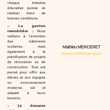
scolarisés à
chaque initiative
(6ème et CE1),
éducative puisse se
Maman de 2 enfants
réaliser dans de
À propos de moi :
bonnes conditions.
– La gestion
immobilière :
Nous
veillons à l’entretien
des bâtiments
scolaires, mais
Mathieu MERCERET
Restauration)
également à la
(Hotellerie &
ADMINISTRATEUR OGEC
Chef d’entreprise
planification de projets
de rénovation ou de
2023.
l’OGEC depuis
construction. Tout est
Administrateur de
pensé pour offrir aux
l’APEL
élèves et aux équipes
Ancien membre de
un environnement
2019
moderne, sûr et
Marmoutier depuis
adapté à leurs
scolarisé à
besoins.
Papa de 1 enfant (6e),
– Le domaine
À propos de moi :