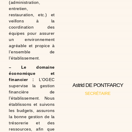
(administration,
Administratrice
entretien,
d'entreprises
stratégie et pilotage
restauration, etc.) et
Consultante en
veillons à la
meslay
coordination des
J'habite à Parçay
équipes pour assurer
à Marmoutier.
un environnement
ans, 7 ans scolarisées
agréable et propice à
Maman de 2 filles : 10
l’ensemble de
l’établissement.
À propos de moi :
– Le domaine
économique et
financier :
L’OGEC
Astrid DE PONTFARCY
supervise la gestion
prothèses dentaires).
financière de
SECRÉTAIRE
(laboratoires de
l’établissement. Nous
Chef d'entreprise
établissons et suivons
depuis 2023.
l'OGEC Marmoutier
les budgets, assurons
Secrétaire de
la bonne gestion de la
trésorerie et des
2020.
Marmoutier depuis
ressources, afin que