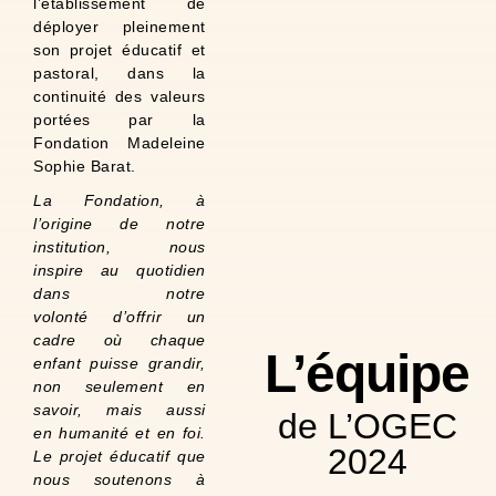
l’établissement de
déployer pleinement
son projet éducatif et
pastoral, dans la
continuité des valeurs
portées par la
Fondation Madeleine
Sophie Barat.
La Fondation, à
l’origine de notre
institution, nous
inspire au quotidien
dans notre
volonté
d’offrir un
cadre où chaque
L’équipe
enfant puisse grandir,
non seulement en
savoir, mais aussi
de L’OGEC
en
humanité et en foi.
bonne bière.
2024
Le projet éducatif que
à déguster une
nous soutenons à
jamais une invitation