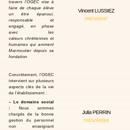
lecture. Je ne refuse
travers l’OGEC vise à
randonnées et la
faire de
chaque élève
Vincent LUSSIEZ
J'aime les
un être épanoui,
puis Président.
PRÉSIDENT
responsable et
d'abord Secrétaire
OGEC depuis 2021,
engagé, en phase
Administrateur
avec les
et de performance.
valeurs
chrétiennes et
sujets d'organisation
humaines qui animent
entreprise sur des
intervenant en
Marmoutier depuis sa
Consultant
fondation.
Ingénieur.
Loire
J'habite St Cyr sur
Concrètement, l’OGEC
Marmoutier.
intervient sur plusieurs
scolarisés à
aspects clés de la vie
dont 2 sont encore
ans, 15 ans et 12 ans,
de l’établissement :
Papa de 3 enfants : 18
– Le domaine social
À propos de moi :
:
Nous sommes
l'équitation
Julia PERRIN
chargés de la bonne
décoration et
lecture, le voyage, la
gestion du personnel
TRÉSORIÈRE
Mes passions : la
non enseignant
OGEC depuis 2023