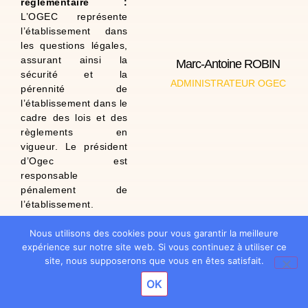
réglementaire :
L’OGEC représente
l’établissement dans
les questions légales,
assurant ainsi la
Marc-Antoine ROBIN
sécurité et la
agricole .
ADMINISTRATEUR OGEC
pérennité de
secteur bancaire et
l’établissement dans le
travaillant dans le
Ingénieur,
cadre des lois et des
l’Ogec depuis 2025.
règlements en
Administrateur de
vigueur. Le président
Marmoutier .
d’Ogec est
est scolarisé à
responsable
ans et 9 mois), l’aîné
pénalement de
Papa de 2 enfants (4
l’établissement.
À propos de moi :
À travers ces
Nous utilisons des cookies pour vous garantir la meilleure
missions, l’OGEC
expérience sur notre site web. Si vous continuez à utiliser ce
contribue directement
site, nous supposerons que vous en êtes satisfait.
à faire vivre les
OK
ambitions de la
Fondation Madeleine